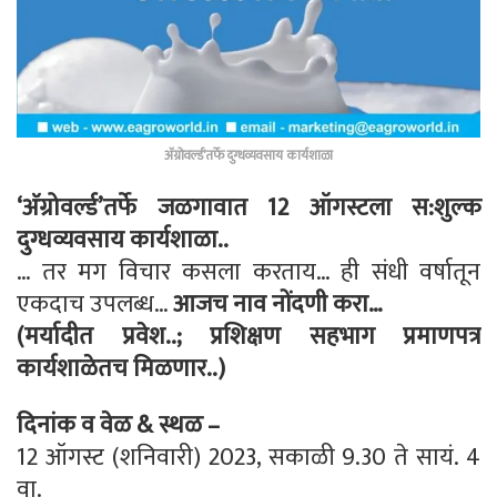
अ‍ॅग्रोवर्ल्ड’तर्फे दुग्धव्यवसाय कार्यशाळा
‘अ‍ॅग्रोवर्ल्ड’तर्फे जळगावात 12 ऑगस्टला स:शुल्क
दुग्धव्यवसाय कार्यशाळा..
… तर मग विचार कसला करताय… ही संधी वर्षातून
एकदाच उपलब्ध…
आजच नाव नोंदणी करा…
(मर्यादीत प्रवेश..; प्रशिक्षण सहभाग प्रमाणपत्र
कार्यशाळेतच मिळणार..)
दिनांक व वेळ & स्थळ –
12 ऑगस्ट (शनिवारी) 2023, सकाळी 9.30 ते सायं. 4
वा.