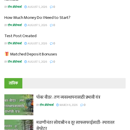
BY
टीम ॲग्रोवर्ल्ड
AUGUST 5, 2026
0
How Much Money Do I Need to Start?
BY
टीम ॲग्रोवर्ल्ड
AUGUST 5, 2026
0
Test Post Created
BY
टीम ॲग्रोवर्ल्ड
AUGUST 5, 2026
0
Matched Deposit Bonuses
BY
टीम ॲग्रोवर्ल्ड
AUGUST 5, 2026
0
तांत्रिक
पॉवर वीडर : तण व्यवस्थापनासाठी प्रभावी यंत्र
BY
टीम ॲग्रोवर्ल्ड
MARCH 6, 2026
0
मळणीनंतर सोयाबीन व तूर साफसफाईसाठी- स्पायरल
सेपरेटर