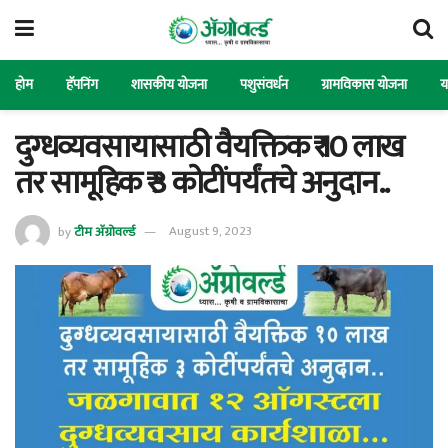
होम
हॅपनिंग
शासकीय योजना
पशुसंवर्धन
ग्रामविकास योजना
य
दुग्धव्यवसायासाठी वैयक्तिक ₹ 10 लाख
तर सामूहिक ₹ 3 कोटींपर्यंतचे अनुदान..
by
टीम ॲग्रोवर्ल्ड
August 9, 2023