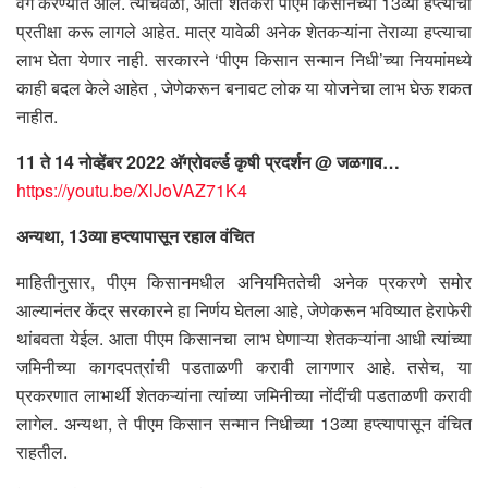
वर्ग करण्यात आले. त्याचवेळी, आता शेतकरी पीएम किसानच्या 13व्या हप्त्याची
प्रतीक्षा करू लागले आहेत. मात्र यावेळी अनेक शेतकऱ्यांना तेराव्या हप्त्याचा
लाभ घेता येणार नाही. सरकारने ‘पीएम किसान सन्मान निधी’च्या नियमांमध्ये
काही बदल केले आहेत , जेणेकरून बनावट लोक या योजनेचा लाभ घेऊ शकत
नाहीत.
11 ते 14 नोव्हेंबर 2022 अ‍ॅग्रोवर्ल्ड कृषी प्रदर्शन @ जळगाव…
https://youtu.be/XlJoVAZ71K4
अन्यथा, 13व्या हप्त्यापासून रहाल वंचित
माहितीनुसार, पीएम किसानमधील अनियमिततेची अनेक प्रकरणे समोर
आल्यानंतर केंद्र सरकारने हा निर्णय घेतला आहे, जेणेकरून भविष्यात हेराफेरी
थांबवता येईल. आता पीएम किसानचा लाभ घेणाऱ्या शेतकऱ्यांना आधी त्यांच्या
जमिनीच्या कागदपत्रांची पडताळणी करावी लागणार आहे. तसेच, या
प्रकरणात लाभार्थी शेतकऱ्यांना त्यांच्या जमिनीच्या नोंदींची पडताळणी करावी
लागेल. अन्यथा, ते पीएम किसान सन्मान निधीच्या 13व्या हप्त्यापासून वंचित
राहतील.