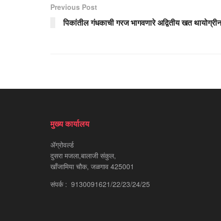
Previous Post
पिकांतील गंधकाची गरज भागवणारे अद्वितीय खत थायोग्री
मुख्य कार्यालय
ॲग्रोवर्ल्ड
दुसरा मजला,बालाजी संकुल,
खाँजामिया चौक, जळगाव 425001
संपर्क : 9130091621/22/23/24/25