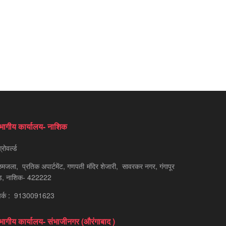
भागीय कार्यालय- नाशिक
रोवर्ल्ड
मजला, प्रतिक अपार्टमेंट, गणपती मंदिर शेजारी, सावरकर नगर, गंगापूर
ड, नाशिक- 422222
पर्क : 9130091623
भागीय कार्यालय- संभाजीनगर (औरंगाबाद )