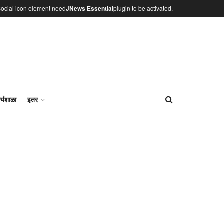
ocial icon element need
JNews Essential
plugin to be activated.
र्यशाळा
इतर