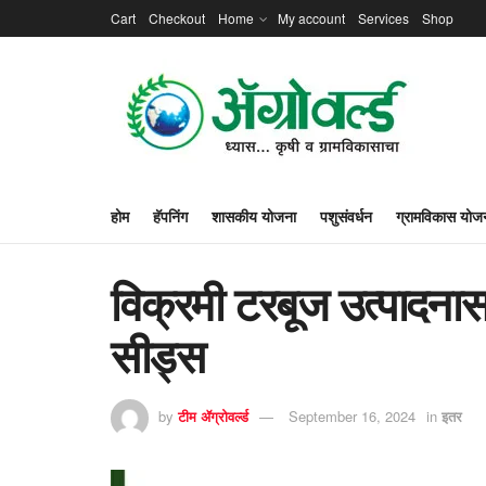
Cart
Checkout
Home
My account
Services
Shop
होम
हॅपनिंग
शासकीय योजना
पशुसंवर्धन
ग्रामविकास योज
विक्रमी टरबूज उत्पादनासा
सीड्स
by
टीम ॲग्रोवर्ल्ड
September 16, 2024
in
इतर