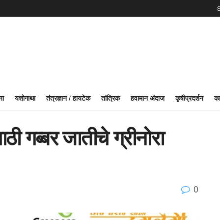
S
ना
यशोगाथा
तंत्रज्ञान / हायटेक
तांत्रिक
हवामान अंदाज
कृषीप्रदर्शन
का
ठी गब्बर जातीचे ग्रीनोरा
0