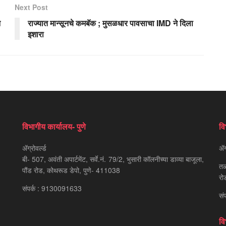
Next Post
न
राज्यात मान्सूनचे कमबॅक ; मुसळधार पावसाचा IMD ने दिला
इशारा
विभागीय कार्यालय- पुणे
वि
ॲग्रोवर्ल्ड
ॲग्
बी- 507, अवंती अपार्टमेंट, सर्वे.नं. 79/2, भुसारी कॉलनीच्या डाव्या बाजूला,
तळ
पौंड रोड, कोथरूड डेपो, पुणे- 411038
रो
संपर्क : 9130091633
सं
वि