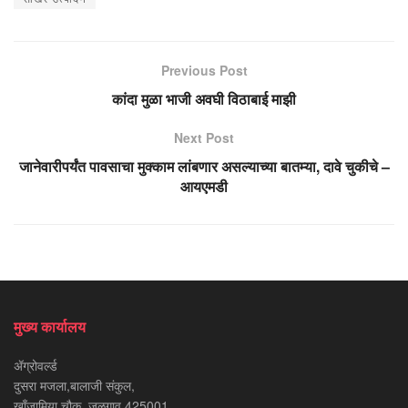
Previous Post
कांदा मुळा भाजी अवघी विठाबाई माझी
Next Post
जानेवारीपर्यंत पावसाचा मुक्काम लांबणार असल्याच्या बातम्या, दावे चुकीचे –
आयएमडी
मुख्य कार्यालय
ॲग्रोवर्ल्ड
दुसरा मजला,बालाजी संकुल,
खाँजामिया चौक, जळगाव 425001