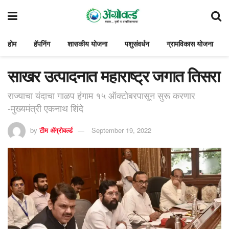
होम
हॅपनिंग
शासकीय योजना
पशुसंवर्धन
ग्रामविकास योजना
साखर उत्पादनात महाराष्ट्र जगात तिसरा
राज्याचा यंदाचा गाळप हंगाम १५ ऑक्टोबरपासून सुरू करणार
-मुख्यमंत्री एकनाथ शिंदे
by
टीम ॲग्रोवर्ल्ड
September 19, 2022