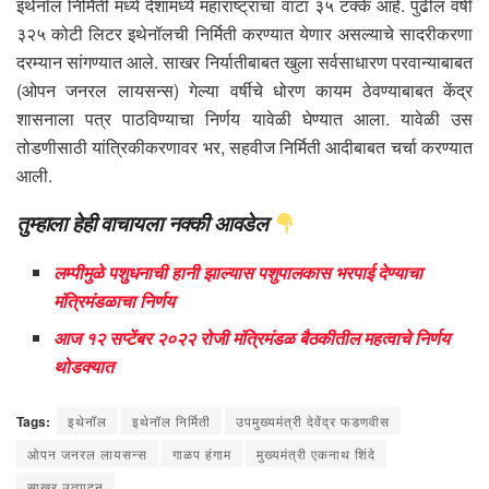
इथेनॉल निर्मिती मध्ये देशामध्ये महाराष्ट्राचा वाटा ३५ टक्के आहे. पुढील वर्षी
३२५ कोटी लिटर इथेनॉलची निर्मिती करण्यात येणार असल्याचे सादरीकरणा
दरम्यान सांगण्यात आले. साखर निर्यातीबाबत खुला सर्वसाधारण परवान्याबाबत
(ओपन जनरल लायसन्स) गेल्या वर्षीचे धोरण कायम ठेवण्याबाबत केंद्र
शासनाला पत्र पाठविण्याचा निर्णय यावेळी घेण्यात आला. यावेळी उस
तोडणीसाठी यांत्रिकीकरणावर भर, सहवीज निर्मिती आदीबाबत चर्चा करण्यात
आली.
तुम्हाला हेही वाचायला नक्की आवडेल
लम्पीमुळे पशुधनाची हानी झाल्यास पशुपालकास भरपाई देण्याचा
मंत्रिमंडळाचा निर्णय
आज १२ सप्टेंबर २०२२ रोजी मंत्रिमंडळ बैठकीतील महत्वाचे निर्णय
थोडक्यात
Tags:
इथेनॉल
इथेनॉल निर्मिती
उपमुख्यमंत्री देवेंद्र फडणवीस
ओपन जनरल लायसन्स
गाळप हंगाम
मुख्यमंत्री एकनाथ शिंदे
साखर उत्पादन