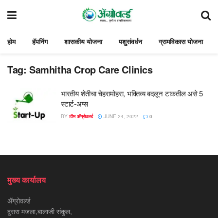
होम
हॅपनिंग
शासकीय योजना
पशुसंवर्धन
ग्रामविकास योजना
Tag:
Samhitha Crop Care Clinics
भारतीय शेतीचा चेहरामोहरा, भवितव्य बदलून टाकतील असे 5
स्टार्ट-अप्स
BY
टीम ॲग्रोवर्ल्ड
JUNE 24, 2022
0
मुख्य कार्यालय
ॲग्रोवर्ल्ड
दुसरा मजला,बालाजी संकुल,