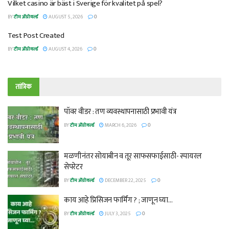
Vilket casino är bäst i Sverige för kvalitet på spel?
BY
टीम ॲग्रोवर्ल्ड
AUGUST 5, 2026
0
Test Post Created
BY
टीम ॲग्रोवर्ल्ड
AUGUST 4, 2026
0
तांत्रिक
पॉवर वीडर : तण व्यवस्थापनासाठी प्रभावी यंत्र
BY
टीम ॲग्रोवर्ल्ड
MARCH 6, 2026
0
मळणीनंतर सोयाबीन व तूर साफसफाईसाठी- स्पायरल
सेपरेटर
BY
टीम ॲग्रोवर्ल्ड
DECEMBER 22, 2025
0
काय आहे प्रिसिजन फार्मिंग ? ; जाणून घ्या…
BY
टीम ॲग्रोवर्ल्ड
JULY 3, 2025
0