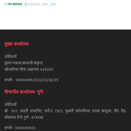
BY
टीम ॲग्रोवर्ल्ड
AUGUST 5, 2026
0
मुख्य कार्यालय
ॲग्रोवर्ल्ड
दुसरा मजला,बालाजी संकुल,
खाँजामिया चौक, जळगाव 425001
संपर्क : 9130091621/22/23/24/25
विभागीय कार्यालय- पुणे
ॲग्रोवर्ल्ड
बी- 507, अवंती अपार्टमेंट, सर्वे.नं. 79/2, भुसारी कॉलनीच्या डाव्या बाजूला, पौंड रोड,
कोथरूड डेपो, पुणे- 411038
संपर्क : 9130091633