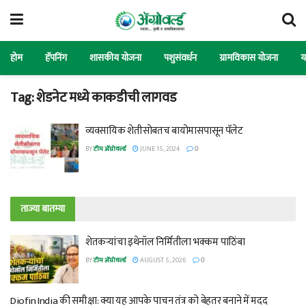
होम
हॅपनिंग
शासकीय योजना
पशुसंवर्धन
ग्रामविकास योजना
य
Tag:
शेडनेट मध्ये काकडीची लागवड
व्यवसायिक शेतीसोबतच बायोमासपासून पॅलेट
BY
टीम ॲग्रोवर्ल्ड
JUNE 15, 2024
0
ताज्या बातम्या
शेतकऱ्यांचा इथेनॉल निर्मितीला भक्कम पाठिंबा
BY
टीम ॲग्रोवर्ल्ड
AUGUST 5, 2026
0
Diofin India की समीक्षा: क्या यह आपके पाचन तंत्र को बेहतर बनाने में मदद