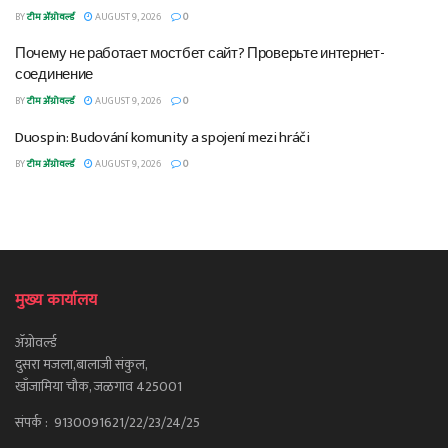
BY
टीम ॲग्रोवर्ल्ड
AUGUST 9, 2026
0
Почему не работает мостбет сайт? Проверьте интернет-
соединение
BY
टीम ॲग्रोवर्ल्ड
AUGUST 9, 2026
0
Duospin: Budování komunity a spojení mezi hráči
BY
टीम ॲग्रोवर्ल्ड
AUGUST 9, 2026
0
मुख्य कार्यालय
ॲग्रोवर्ल्ड
दुसरा मजला,बालाजी संकुल,
खाँजामिया चौक, जळगाव 425001
संपर्क : 9130091621/22/23/24/25