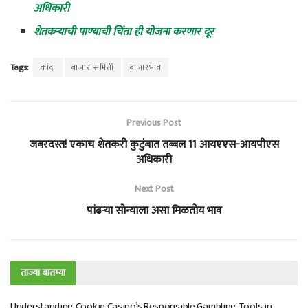
अधिकारी
शेतकऱ्याची पाण्याची चिंता ही योजना करणार दूर
Tags:
कांदा
बाजार समिती
बाजारभाव
Previous Post
जबरदस्त! एकाच शेतकरी कुटुंबात तब्बल 11 आयएएस-आयपीएस
अधिकारी
Next Post
पांढऱ्या सोन्याला असा मिळतोय भाव
ताज्या बातम्या
Understanding Cookie Casino’s Responsible Gambling Tools in