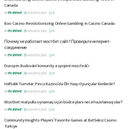
Canada
BY
टीम ॲग्रोवर्ल्ड
AUGUST 9, 2026
0
Boo Casino: Revolutionizing Online Gambling in Casino Canada
BY
टीम ॲग्रोवर्ल्ड
AUGUST 9, 2026
0
Почему не работает мостбет сайт? Проверьте интернет-
соединение
BY
टीम ॲग्रोवर्ल्ड
AUGUST 9, 2026
0
Duospin: Budování komunity a spojení mezi hráči
BY
टीम ॲग्रोवर्ल्ड
AUGUST 9, 2026
0
Həftəlik Turnirlər: Pinco Kazino’da Ən Yaxşı Oyunçular Kimlərdir?
BY
टीम ॲग्रोवर्ल्ड
AUGUST 9, 2026
0
Mostbet real pulla oynamaq üçün büdcə planı necə hazırlamaq olar?
BY
टीम ॲग्रोवर्ल्ड
AUGUST 9, 2026
0
Community Insights: Players’ Favorite Games at BetSekiz Casino
Türkiye