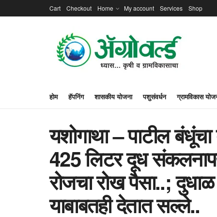
Cart
Checkout
Home
My account
Services
Shop
होम
हॅपनिंग
शासकीय योजना
पशुसंवर्धन
ग्रामविकास योज
यशोगाथा – पाटील बंधूंचा 
425 लिटर दूध संकलनापर्य
रोजचा रोख पैसा..; दुधा
याबाबतही देतात सल्ले..