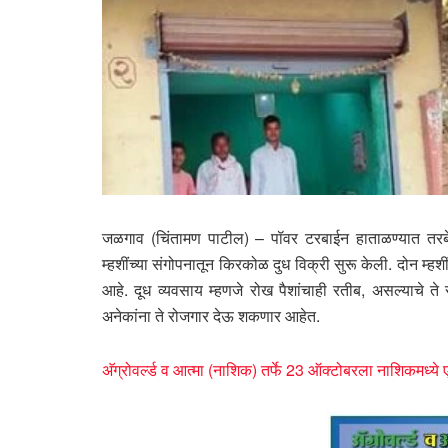
जळगाव (चिंतामण पाटील) – पॉवर टरबाईन हाताळण्यात तरबे
म्हशींच्या संगोपनातून किरकोळ दुध विक्री सुरू केली. दोन 
आहे. दूध व्यवसाय म्हणजे रोख पैशांचाही रतीब, असल्याचे ते स
अनेकांना ते रोजगार देऊ शकणार आहेत.
अ‍ॅग्रोवर्ल्ड व आत्मा (नाशिक) तर्फे 23 ऑक्टोबरला नाशिकमध्ये 