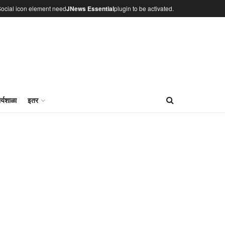
ocial icon element need
JNews Essential
plugin to be activated.
र्यशाळा
इतर