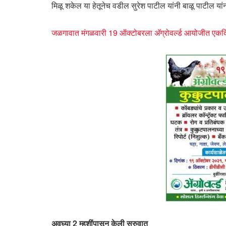
मिळू शकेल या हेतूनेच वडील सुरेश पाटील यांनी बाळू पाटील यांन
जळगावात मंगळवारी 19 ऑक्टोबरला अ‍ॅग्रोवर्ल्ड आयोजीत एकदिव
अवघ्या 2 म्हशींपासून केली सुरुवात