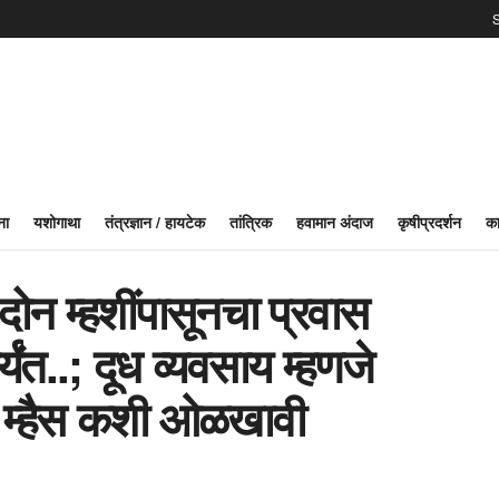
S
ना
यशोगाथा
तंत्रज्ञान / हायटेक
तांत्रिक
हवामान अंदाज
कृषीप्रदर्शन
का
दोन म्हशींपासूनचा प्रवास
ंत..; दूध व्यवसाय म्हणजे
ळ म्हैस कशी ओळखावी