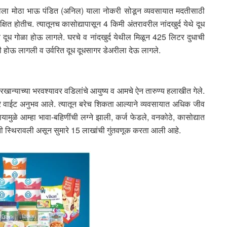
 असलेला मोठा भाऊ पंडित (अनिल) याला नोकरी सोडून व्यवसायात मदतीसाठी
षित होतीच. त्यातूनच कासोद्यापासून 4 किमी अंतरावरील नांदखुर्द येथे दूध
 दूध गोळा होऊ लागले. घरचे व नांदखुर्द येथील मिळून 425 लिटर दुधाची
 होऊ लागली व उर्वरित दूध दूधसागर डेअरीला देऊ लागले.
रखान्याच्या भरवश्यावर वडिलांचे आयुष्य व आमचे ऐन तारुण्य हलाखीत गेले.
 वाईट अनुभव आले. त्यातून बरेच शिकता आल्याने व्यवसायात अधिक जीव
ामुळे आम्हा भावा-बहिणींची लग्ने झाली, कर्ज फेडले, वनकोठे, कासोद्यात
िती स्थिरावली असून सुमारे 15 लाखांची गुंतवणूक करता आली आहे.