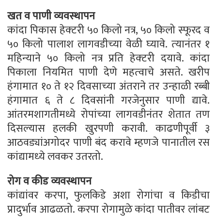
खत व पाणी व्‍यवस्‍थापन
कांदा पिकास हेक्‍टरी ५० किलो नत्र, ५० किलो स्‍फूरद व
५० किलो पालाश लागवडीच्‍या वेळी घ्‍यावे. त्‍यानंतर १
महिन्‍याने ५० किलो नत्र प्रति हेक्‍टरी दयावे. कांदा
पिकाला नियमित पाणी देणे महत्‍वाचे असते. खरीप
हंगामात १० ते १२ दिवसाच्‍या अंतराने तर उन्‍हाळी रब्‍बी
हंगामात ६ ते ८ दिवसांनी गरजेनुसार पाणी द्यावे.
आंतरमशागतीमध्ये रोपांच्‍या लागवडीनंतर शेतात तण
दिसल्‍यास हलकी खुरपणी करावी. काढणीपूर्वी ३
आठवड्यांअगोदर पाणी बंद करावे म्‍हणजे पानातील रस
कांद्यामध्‍ये लवकर उतरतो.
रोग व कीड व्यवस्थापन
कांद्यांवर करपा, फुलकिडे अशा रोगांचा व किडीचा
प्रादुर्भाव आढळतो. करपा रोगामुळे कांदा पातीवर लांबट