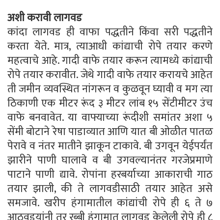
अशी करावी लागवड
कांदा लागवड ही वाफा पद्धतीने किंवा सरी पद्धतीने
करता येते. मात्र, त्याआधी कांद्याची रोपे तयार करणे
महत्वाचे आहे. गादी वाफे तयार करून त्यामध्ये कांद्याची
रोपे तयार करावीत. जेथे गादी वाफे तयार करायचे आहेत
ती जमीन व्यवस्थित नांगरून व कुळवून घ्यावी व मग त्या
ठिकाणी एक मीटर रूंद ३ मीटर लांब १५ सेंटीमीटर उंच
वाफे बनवावेत. या वाफ्याच्या रूंदीशी समांतर अशा ५
सेंमी बोटाने रेषा पाडाव्‍यात आणि यात बी ओळीत पातळ
पेरावे व नंतर मातीने झाकून टाकावे. बी उगवून येईपर्यंत
झारीने पाणी घालावे व बी उगवल्‍यानंतर गरजेप्रमाणे
पाटाने पाणी द्यावे. रोपांना हरबर्याच्या आकाराची गाठ
तयार झाली, की ते लागवडीसाठी तयार आहेत असे
समजावे. खरीप हंगामातील कांद्यांची रोपे ही ६ ते ७
आठवडयांनी तर रब्‍बी हंगामात लागवड केलेली रोपे ही ८