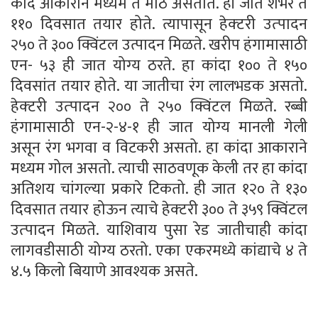
कांदे आकाराने मध्यम ते मोठे असतात. ही जात शंभर ते
११० दिवसात तयार होते. त्यापासून हेक्‍टरी उत्‍पादन
२५० ते ३०० क्विंटल उत्पादन मिळते. खरीप हंगामासाठी
एन- ५३ ही जात योग्‍य ठरते. हा कांदा १०० ते १५०
दिवसांत तयार होते. या जातीचा रंग लालभडक असतो.
हेक्‍टरी उत्‍पादन २०० ते २५० क्विंटल मिळते. रब्बी
हंगामासाठी एन-२-४-१ ही जात योग्‍य मानली गेली
असून रंग भगवा व विटकरी असतो. हा कांदा आकाराने
मध्‍यम गोल असतो. त्याची साठवणूक केली तर हा कांदा
अतिशय चांगल्‍या प्रकारे टिकतो. ही जात १२० ते १३०
दिवसात तयार होऊन त्याचे हेक्‍टरी ३०० ते ३५९ क्विंटल
उत्‍पादन मिळते. याशिवाय पुसा रेड जातीचाही कांदा
लागवडीसाठी योग्य ठरतो. एका एकरमध्ये कांद्याचे ४ ते
४.५ किलो बियाणे आवश्यक असते.