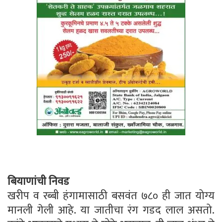
बियाणांची निवड
खरीप व रब्‍बी हंगामासाठी बसवंत ७८० ही जात योग्‍य
मानली गेली आहे. या जातीचा रंग गडद लाल असतो.