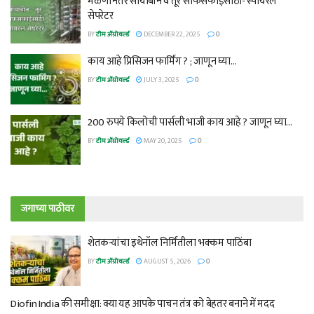
मळणीनंतर सोयाबीन व तूर साफसफाईसाठी- स्पायरल
सेपरेटर
BY
टीम ॲग्रोवर्ल्ड
DECEMBER 22, 2025
0
काय आहे प्रिसिजन फार्मिंग ? ; जाणून घ्या…
BY
टीम ॲग्रोवर्ल्ड
JULY 3, 2025
0
200 रुपये किलोची पार्सली भाजी काय आहे ? जाणून घ्या…
BY
टीम ॲग्रोवर्ल्ड
MAY 20, 2025
0
जगाच्या पाठीवर
शेतकऱ्यांचा इथेनॉल निर्मितीला भक्कम पाठिंबा
BY
टीम ॲग्रोवर्ल्ड
AUGUST 5, 2026
0
Diofin India की समीक्षा: क्या यह आपके पाचन तंत्र को बेहतर बनाने में मदद