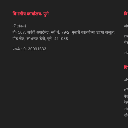
विभागीय कार्यालय- पुणे
वि
ॲग्रोवर्ल्ड
ॲग्
बी- 507, अवंती अपार्टमेंट, सर्वे.नं. 79/2, भुसारी कॉलनीच्या डाव्या बाजूला,
तळ
पौंड रोड, कोथरूड डेपो, पुणे- 411038
रो
संपर्क : 9130091633
सं
वि
ॲग्
शॉ
कै
रेल
सं
सं