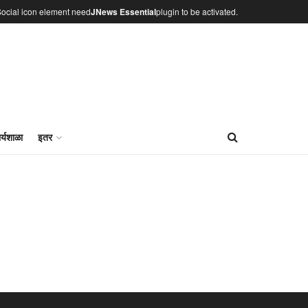
ocial icon element need
JNews Essential
plugin to be activated.
र्यशाळा
इतर