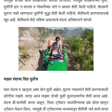
त्यामुळे सगळी काम शेतकर्‍याला करावी लागतात. त्यामुळे शेतकर्‍यांच्या मुला,
मुलींनी हार न मानता व नोकरीच्या मागे न धावता शेती केली पाहिजे. शेतकरी
मुलगा नको म्हणणार्‍या मुलींनी सुद्धा शेती केली पाहिजे. शेतीमध्ये करण्यासारखे
खुप आहे. शेतीमध्ये मोठे भविष्य असल्याचे वंदना अभिमानाने सांगते.
माझ्या वंशाचा दिवा मुलीच
मला वंदना व ऋतृजा अशा दोन मुली आहेत. मुलगा नसल्याने शेती करण्यासाठी
कोणीच नव्हते. मात्र आज माझ्या दोन्ही मुली मुलाप्रमाणेच शेती करत आहे.
वंदना बी.फार्मसी करत असून, तिला ट्रॅक्टर चालविण्याचा छंद होता म्हणून
ट्रॅक्टर घेऊन दिला. त्यामुळे ती ट्रॅक्टरच्या माध्यमातून शेतीची सर्व कामे करत