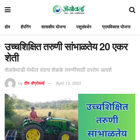
होम
हॅपनिंग
शासकीय योजना
पशुसंवर्धन
ग्रामविकास योजना
उच्चशिक्षित तरुणी सांभाळतेय 20 एकर
शेती
शेळकेवाडी येथील वंदना शेळके तरुणींसाठी ठरतेय आदर्श
by
टीम ॲग्रोवर्ल्ड
April 13, 2023