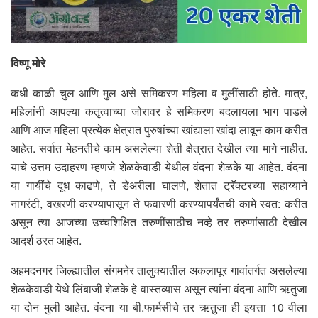
विष्णू मोरे
कधी काळी चुल आणि मुल असे समिकरण महिला व मुलींसाठी होते. मात्र,
महिलांनी आपल्या कतृत्वाच्या जोरावर हे समिकरण बदलायला भाग पाडले
आणि आज महिला प्रत्येक क्षेत्रात पुरुषांच्या खांद्याला खांदा लावून काम करीत
आहेत. सर्वात मेहनतीचे काम असलेल्या शेती क्षेत्रात देखील त्या मागे नाहीत.
याचे उत्तम उदाहरण म्हणजे शेळकेवाडी येथील वंदना शेळके या आहेत. वंदना
या गायींचे दूध काढणे, ते डेअरीला घालणे, शेतात ट्रॅक्टरच्या सहाय्याने
नागरंटी, वखरणी करण्यापासून ते फवारणी करण्यापर्यंतची कामे स्वत: करीत
असून त्या आजच्या उच्चशिक्षित तरुणींसाठीच नव्हे तर तरुणांसाठी देखील
आदर्श ठरत आहेत.
अहमदनगर जिल्ह्यातील संगमनेर तालुक्यातील अकलापूर गावांतर्गत असलेल्या
शेळकेवाडी येथे लिंबाजी शेळके हे वास्तव्यास असून त्यांना वंदना आणि ऋतुजा
या दोन मुली आहेत. वंदना या बी.फार्मसीचे तर ऋतुजा ही इयत्ता 10 वीला