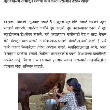
महाविद्यालय सांभाळून शेतीची कामे करत असल्याने ठरतेय आदर्श
वंदनाच्या कामाची सुरुवात पहाटे 5 पासूनच सुरु होते. पहाटे लवकर उठून
स्वतःचे आवरणे. त्यानंतर गायींचे दूध काढणे, दूध काढल्यावर स्वतः ते दूध
स्कूटीवरून डेअरीवर घालणे. घरी परतल्यावर गायींसाठी पेंड व खाद्य घेऊन
येणे. शेतातून चारा आणणे. गायींना खाऊ घालणे. शेतातील कामे करणे. ही सर्व
कामे करून मिळालेल्या वेळेत अभ्यास करणे. महाविद्यालयाला जाणे. असा
दिनक्रम ठरलेला असतो. शेतीच्या कामांइतकीच वंदना शिक्षणाच्या बाबतीतही
अपडेट आहे. शिक्षण करून घराला हातभार लावत असल्याने आई-वडिलांना
वंदनाचा मोठा अभिमान वाटतो.