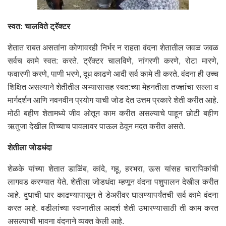
स्वत: चालविते ट्रॅक्टर
शेतात राबत असतांना कोणावरही निर्भर न राहता वंदना शेतातील जवळ जवळ
सर्वच कामे स्वत: करते. ट्रॅक्टर चालविणे, नांगरणी करणे, रोटा मारणे,
फवारणी करणे, पाणी भरणे, दूध काढणे आदी सर्व कामे ती करते. वंदना ही उच्च
शिक्षित असल्याने शेतीतील अभ्यासासह स्वत:च्या मेहनतीला तज्ज्ञांचा सल्ला व
मार्गदर्शन आणि नवनवीन प्रयोग याची जोड देत उत्तम प्रकारे शेती करीत आहे.
मोठी बहीण शेतामध्ये जीव ओतून काम करीत असल्याचे पाहून छोटी बहीण
ऋतुजा देखील तिच्याच पावलावर पाऊल ठेवून मदत करीत असते.
शेतीला जोडधंदा
शेळके यांच्या शेतात डाळिंब, कांदे, गहू, हरभरा, ऊस यांसह चारापिकांची
लागवड करण्यात येते. शेतीला जोडधंदा म्हणून वंदना पशुपालन देखील करीत
आहे. दुधाची धार काढण्यापासून ते डेअरीवर घालण्यापर्यंतची सर्व कामे वंदना
करत आहे. वडीलांच्या स्वप्नातील आदर्श शेती उभारण्यासाठी ती काम करत
असल्याची भावना वंदनाने व्यक्त केली आहे.