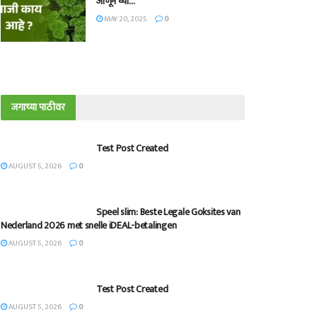
जाणून घ्या…
MAY 20, 2025
0
जगाच्या पाठीवर
Test Post Created
AUGUST 5, 2026
0
Speel slim: Beste Legale Goksites van
Nederland 2026 met snelle iDEAL-betalingen
AUGUST 5, 2026
0
Test Post Created
AUGUST 5, 2026
0