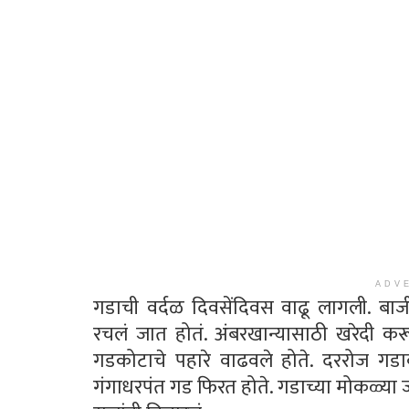
ADV
गडाची वर्दळ दिवसेंदिवस वाढू लागली. बा
रचलं जात होतं. अंबरखान्यासाठी खरेदी क
गडकोटाचे पहारे वाढवले होते. दररोज गडावर
गंगाधरपंत गड फिरत होते. गडाच्या मोकळ्या ज