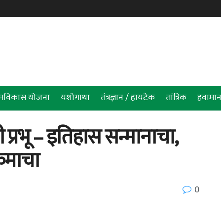
रामविकास योजना
यशोगाथा
तंत्रज्ञान / हायटेक
तांत्रिक
हवामान
प्रभू – इतिहास सन्मानाचा,
्रमाचा
0