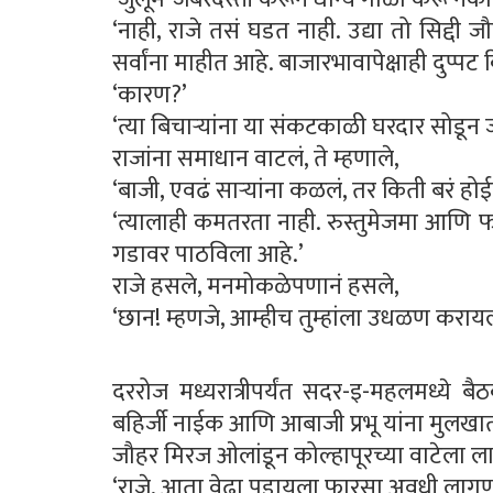
‘नाही, राजे तसं घडत नाही. उद्या तो सिद्दी
सर्वांना माहीत आहे. बाजारभावापेक्षाही दुप्
‘कारण?’
‘त्या बिचाऱ्यांना या संकटकाळी घरदार सोडून जा
राजांना समाधान वाटलं, ते म्हणाले,
‘बाजी, एवढं साऱ्यांना कळलं, तर किती बरं ह
‘त्यालाही कमतरता नाही. रुस्तुमेजमा आ
गडावर पाठविला आहे.’
राजे हसले, मनमोकळेपणानं हसले,
‘छान! म्हणजे, आम्हीच तुम्हांला उधळण करा
दररोज मध्यरात्रीपर्यंत सदर-इ-महलमध्ये 
बहिर्जी नाईक आणि आबाजी प्रभू यांना मुलखात पेर
जौहर मिरज ओलांडून कोल्हापूरच्या वाटेला लाग
‘राजे, आता वेढा पडायला फारसा अवधी लागणा