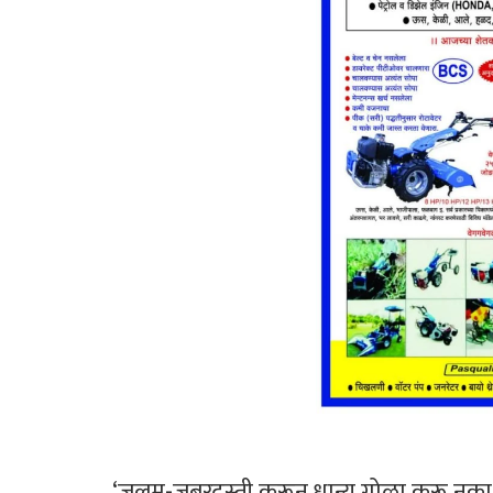
‘जुलूम-जबरदस्ती करून धान्य गोळा करू नका