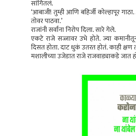
सांगितलं.
‘आबाजी! तुम्ही आणि बहिर्जी कोल्हापूर गाठा
तोवर पाठवा.’
राजांनी सर्वांना निरोप दिला. सारे गेले.
एकटे राजे सज्जावर उभे होते. ज्या कमानीत
दिसत होता. दाट धुकं उतरत होतं. काही क्ष
मशालीच्या उजेडात राजे राजवाड्याकडे जात हो